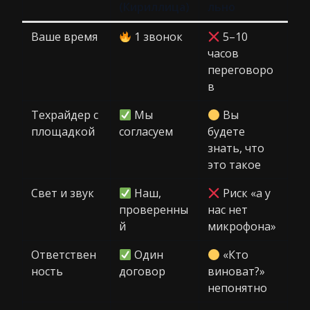
(Кириллица)
льно
Ваше время
1 звонок
5–10
часов
переговоро
в
Техрайдер с
Мы
Вы
площадкой
согласуем
будете
знать, что
это такое
Свет и звук
Наш,
Риск «а у
проверенны
нас нет
й
микрофона»
Ответствен
Один
«Кто
ность
договор
виноват?»
непонятно