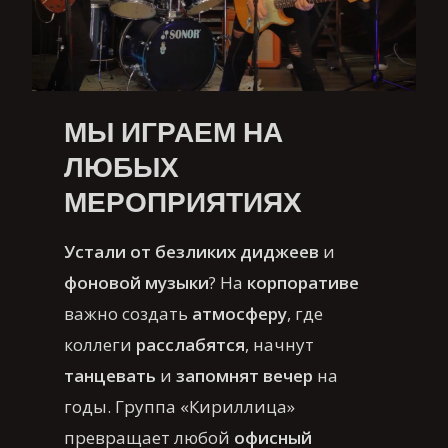
МЫ ИГРАЕМ НА
ЛЮБЫХ
МЕРОПРИЯТИЯХ
Устали от безликих диджеев
и
фоновой музыки
? На
корпоративе
важно создать
атмосферу
, где
коллеги
расслабятся
, начнут
танцевать
и
запомнят вечер
на
годы. Группа «Кириллица»
превращает любой
офисный