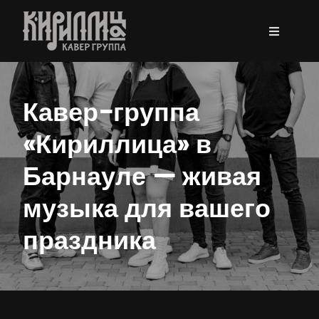
Skip
to
content
Кавер-группа
«Кириллица» в
Барнауле — живая
музыка для вашего
праздника